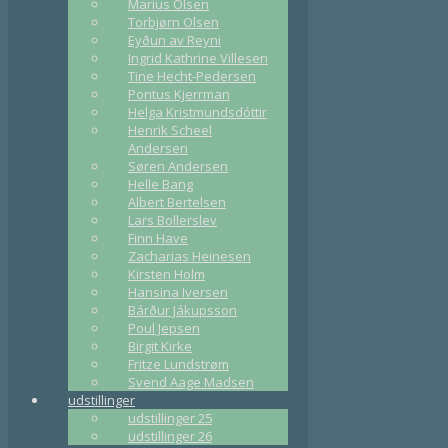
Marius Olsen
Torbjørn Olsen
Eyðun av Reyni
Ingrid Kathrine Villesen
Tine Hecht-Pedersen
Pontus Kjerrman
Helga Kristmundsdóttir
Henrik Scheel
Andersen
Søren Andersen
Helle Bang
Albert Bertelsen
Lars Bollerslev
Finn Have
Zacharias Heinesen
Kirsten Holm
Hansina Iversen
Bárður Jákupsson
Poul Jepsen
Birgit Kirke
Fritze Lundstrøm
Svend Aage Madsen
udstillinger
udstillinger 25
udstillinger 26