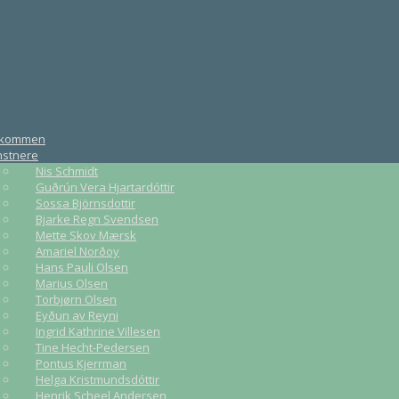
lkommen
nstnere
Nis Schmidt
Guðrún Vera Hjartardóttir
Sossa Björnsdottir
Bjarke Regn Svendsen
Mette Skov Mærsk
Amariel Norðoy
Hans Pauli Olsen
Marius Olsen
Torbjørn Olsen
Eyðun av Reyni
Ingrid Kathrine Villesen
Tine Hecht-Pedersen
Pontus Kjerrman
Helga Kristmundsdóttir
Henrik Scheel Andersen