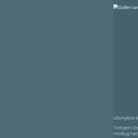
udsmykket ki
Torbjørn Ols
modtog Færøe