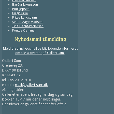
Hansina Iversen
Bárður Jákupsson
Poul Jepsen
Birgit Kirke
Fritze Lundstrøm
Svend Aage Madsen
Tine Hecht-Pedersen
Pontus Kjerrman
Nyhedsmail tilmelding
Meld dig til nyhedsmail og bliv løbende informeret
om alle aktiviteter på Galleri Sam.
Galleri Sam
Grenevej 23,
DK-7190 Billund
Kontakt os:
tel.
+45 20121910
e-mail :
mail@galleri-sam.dk
Åbningstider:
Galleriet er åbent fredag, lørdag og søndag
klokken 13-17 når der er udstillinger.
Derudover er galleriet åbent efter aftale