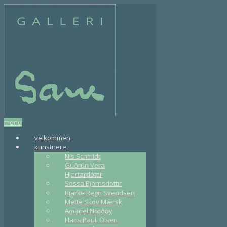
menu
velkommen
kunstnere
Nis Schmidt
Guðrún Vera
Hjartardóttir
Sossa Björnsdottir
Bjarke Regn Svendsen
Mette Skov Mærsk
Amariel Norðoy
Hans Pauli Olsen