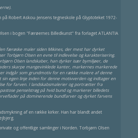
øerne).
 på Robert Askou-Jensens tegneskole på Glyptoteket 1972-
lsen i bogen "Færøernes Billedkunst" fra forlaget ATLANTIA
den færøske maler siden Mikines, der mest har dyrket
er Torbjørn Olsen en evne til indlevelse og karakterisering.
orbjørn Olsen landskaber, han dyrker især bymiljøer, de
fladers skarpe mangevinklede kanter, markernes markerede
rer indgår som grundmotiv for en række malere af denne
t sin egen linje inden for denne motivverden og indtager en
e for farven. I landskabsmalerier og portrætter fra
pastose penselstrøg på hvid bund og markerer billedets
arveflader på dominerende bundfarver og dyrket farvens
udsmykning af en række kirker. Han har blandt andet
jbjerg.
rivate og offentlige samlinger i Norden. Torbjørn Olsen