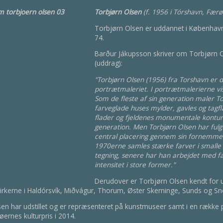
Torbjørn Olsen
(f. 1956 i Tórshavn, Fær
Torbjørn Olsen er uddannet i København
74.
Barður Jákupsson skriver om Torbjørn O
(uddrag):
"Torbjørn Olsen (1956) fra Torshavn er 
portrætmaleriet. I portrætmalerierne vis
Som de fleste af sin generation maler T
farveglade huses mylder, gavles og tag
flader og fjeldenes monumentale kontu
generation. Men Torbjørn Olsen har fulg
central placering gennem sin fornemmels
1970erne samles stærke farver i smalle 
tegning, senere har han arbejdet med f
intensitet i store former."
Derudover er Torbjørn Olsen kendt for 
rkerne i Haldórsvík, Miðvágur, Thorum, Øster Skerninge, Sunds og Sne
en har udstillet og er repræsenteret på kunstmuseer samt i en række p
rnes kulturpris i 2014.