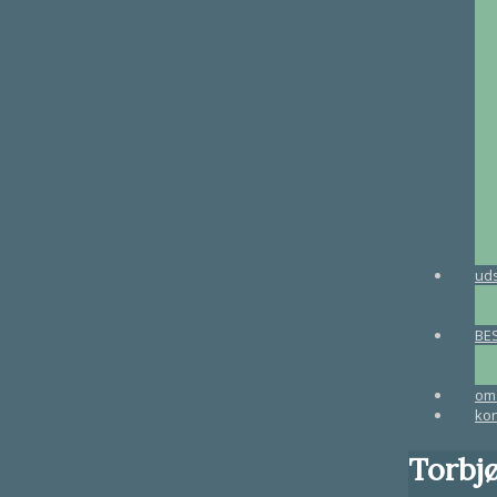
uds
BE
om 
kon
Torbj