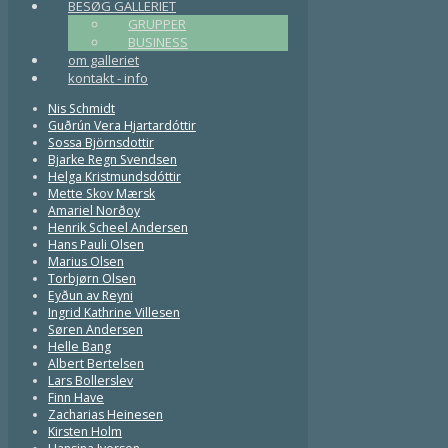
BESØG GALLERIET
GRUPPER
BUSINESS
om galleriet
kontakt - info
Nis Schmidt
Guðrún Vera Hjartardóttir
Sossa Björnsdottir
Bjarke Regn Svendsen
Helga Kristmundsdóttir
Mette Skov Mærsk
Amariel Norðoy
Henrik Scheel Andersen
Hans Pauli Olsen
Marius Olsen
Torbjørn Olsen
Eyðun av Reyni
Ingrid Kathrine Villesen
Søren Andersen
Helle Bang
Albert Bertelsen
Lars Bollerslev
Finn Have
Zacharias Heinesen
Kirsten Holm