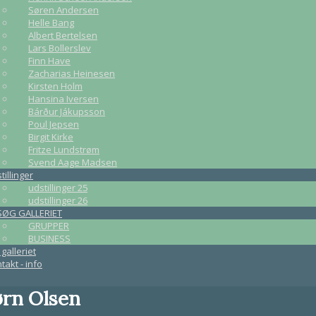
Søren Andersen
Helle Bang
Albert Bertelsen
Lars Bollerslev
Finn Have
Zacharias Heinesen
Kirsten Holm
Hansina Iversen
Bárður Jákupsson
Poul Jepsen
Birgit Kirke
Fritze Lundstrøm
Svend Aage Madsen
tillinger
udstillinger 25
udstillinger 26
SØG GALLERIET
GRUPPER
BUSINESS
galleriet
takt - info
ørn Olsen