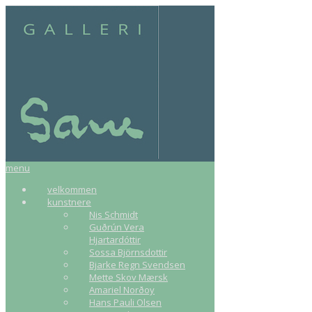
menu
velkommen
kunstnere
Nis Schmidt
Guðrún Vera
Hjartardóttir
Sossa Björnsdottir
Bjarke Regn Svendsen
Mette Skov Mærsk
Amariel Norðoy
Hans Pauli Olsen