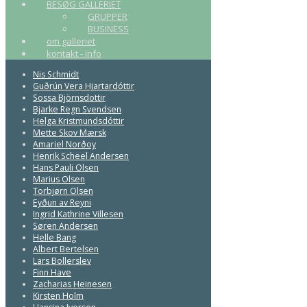
BESØG GALLERIET
GRUPPER
BUSINESS
om galleriet
kontakt - info
Nis Schmidt
Guðrún Vera Hjartardóttir
Sossa Björnsdottir
Bjarke Regn Svendsen
Helga Kristmundsdóttir
Mette Skov Mærsk
Amariel Norðoy
Henrik Scheel Andersen
Hans Pauli Olsen
Marius Olsen
Torbjørn Olsen
Eyðun av Reyni
Ingrid Kathrine Villesen
Søren Andersen
Helle Bang
Albert Bertelsen
Lars Bollerslev
Finn Have
Zacharias Heinesen
Kirsten Holm