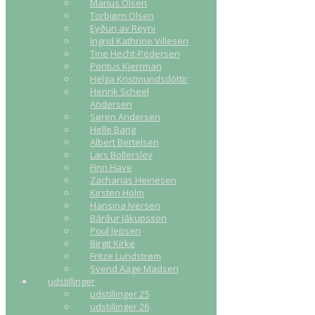
Marius Olsen
Torbjørn Olsen
Eyðun av Reyni
Ingrid Kathrine Villesen
Tine Hecht-Pedersen
Pontus Kjerrman
Helga Kristmundsdóttir
Henrik Scheel
Andersen
Søren Andersen
Helle Bang
Albert Bertelsen
Lars Bollerslev
Finn Have
Zacharias Heinesen
Kirsten Holm
Hansina Iversen
Bárður Jákupsson
Poul Jepsen
Birgit Kirke
Fritze Lundstrøm
Svend Aage Madsen
udstillinger
udstillinger 25
udstillinger 26