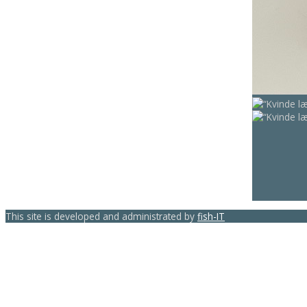
This site is developed and administrated by
fish-IT
template-joomspirit.com
Back to top