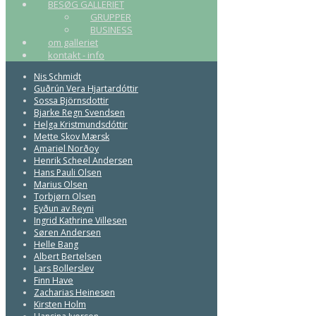
BESØG GALLERIET
GRUPPER
BUSINESS
om galleriet
kontakt - info
Nis Schmidt
Guðrún Vera Hjartardóttir
Sossa Björnsdottir
Bjarke Regn Svendsen
Helga Kristmundsdóttir
Mette Skov Mærsk
Amariel Norðoy
Henrik Scheel Andersen
Hans Pauli Olsen
Marius Olsen
Torbjørn Olsen
Eyðun av Reyni
Ingrid Kathrine Villesen
Søren Andersen
Helle Bang
Albert Bertelsen
Lars Bollerslev
Finn Have
Zacharias Heinesen
Kirsten Holm