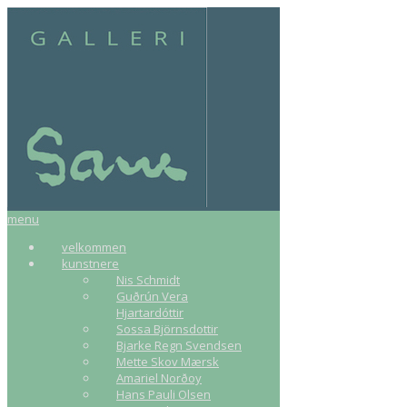
menu
velkommen
kunstnere
Nis Schmidt
Guðrún Vera
Hjartardóttir
Sossa Björnsdottir
Bjarke Regn Svendsen
Mette Skov Mærsk
Amariel Norðoy
Hans Pauli Olsen