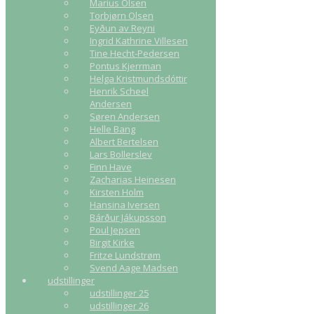
Marius Olsen
Torbjørn Olsen
Eyðun av Reyni
Ingrid Kathrine Villesen
Tine Hecht-Pedersen
Pontus Kjerrman
Helga Kristmundsdóttir
Henrik Scheel
Andersen
Søren Andersen
Helle Bang
Albert Bertelsen
Lars Bollerslev
Finn Have
Zacharias Heinesen
Kirsten Holm
Hansina Iversen
Bárður Jákupsson
Poul Jepsen
Birgit Kirke
Fritze Lundstrøm
Svend Aage Madsen
udstillinger
udstillinger 25
udstillinger 26