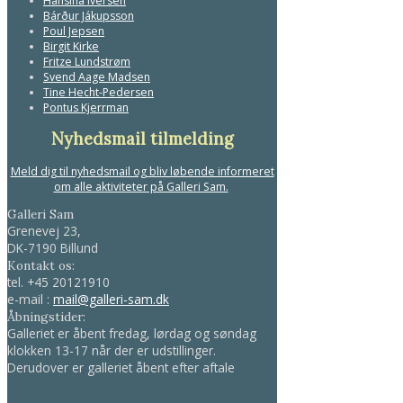
Hansina Iversen
Bárður Jákupsson
Poul Jepsen
Birgit Kirke
Fritze Lundstrøm
Svend Aage Madsen
Tine Hecht-Pedersen
Pontus Kjerrman
Nyhedsmail tilmelding
Meld dig til nyhedsmail og bliv løbende informeret
om alle aktiviteter på Galleri Sam.
Galleri Sam
Grenevej 23,
DK-7190 Billund
Kontakt os:
tel.
+45 20121910
e-mail :
mail@galleri-sam.dk
Åbningstider:
Galleriet er åbent fredag, lørdag og søndag
klokken 13-17 når der er udstillinger.
Derudover er galleriet åbent efter aftale