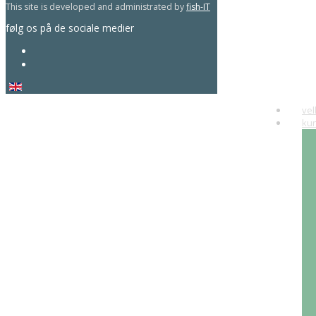
This site is developed and administrated by
fish-IT
følg os på de sociale medier
ve
ku