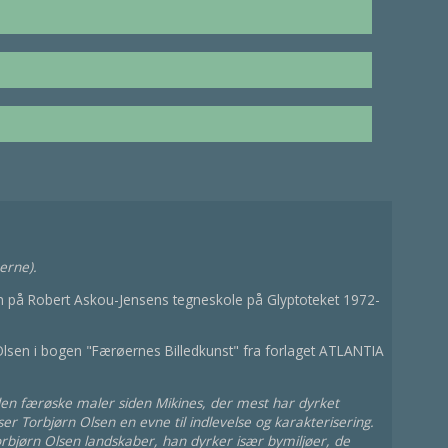
øerne).
 på Robert Askou-Jensens tegneskole på Glyptoteket 1972-
lsen i bogen "Færøernes Billedkunst" fra forlaget ATLANTIA
den færøske maler siden Mikines, der mest har dyrket
er Torbjørn Olsen en evne til indlevelse og karakterisering.
orbjørn Olsen landskaber, han dyrker især bymiljøer, de