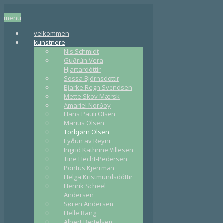
menu
velkommen
kunstnere
Nis Schmidt
Guðrún Vera
Hjartardóttir
Sossa Björnsdottir
Bjarke Regn Svendsen
Mette Skov Mærsk
Amariel Norðoy
Hans Pauli Olsen
Marius Olsen
Torbjørn Olsen
Eyðun av Reyni
Ingrid Kathrine Villesen
Tine Hecht-Pedersen
Pontus Kjerrman
Helga Kristmundsdóttir
Henrik Scheel
Andersen
Søren Andersen
Helle Bang
Albert Bertelsen