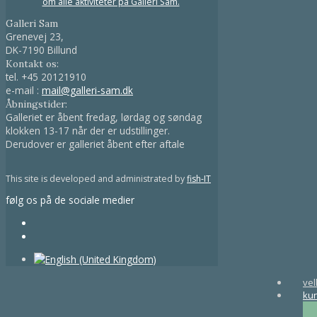
om alle aktiviteter på Galleri Sam.
Galleri Sam
Grenevej 23,
DK-7190 Billund
Kontakt os:
tel.
+45 20121910
e-mail :
mail@galleri-sam.dk
Åbningstider:
Galleriet er åbent fredag, lørdag og søndag
klokken 13-17 når der er udstillinger.
Derudover er galleriet åbent efter aftale
This site is developed and administrated by
fish-IT
følg os på de sociale medier
ve
ku