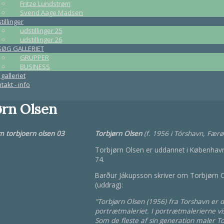
Fritze Lundstrøm
Svend Aage Madsen
tillinger
udstillinger 25
udstillinger 26
SØG GALLERIET
GRUPPER
BUSINESS
galleriet
takt - info
ørn Olsen
Torbjørn Olsen
(f. 1956 i Tórshavn, Fær
Torbjørn Olsen er uddannet i København
74.
Barður Jákupsson skriver om Torbjørn O
(uddrag):
"Torbjørn Olsen (1956) fra Torshavn er 
portrætmaleriet. I portrætmalerierne vis
Som de fleste af sin generation maler T