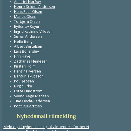
Amariel Norðoy
Henrik Scheel Andersen
Hans Pauli Olsen
Marius Olsen
Torbjørn Olsen
Eyðun av Reyni
Ingrid Kathrine Villesen
Søren Andersen
Helle Bang
Albert Bertelsen
Lars Bollerslev
Finn Have
Zacharias Heinesen
Kirsten Holm
Hansina Iversen
Bárður Jákupsson
Poul Jepsen
Birgit Kirke
Fritze Lundstrøm
Svend Aage Madsen
Tine Hecht-Pedersen
Pontus Kjerrman
Nyhedsmail tilmelding
Meld dig til nyhedsmail og bliv løbende informeret