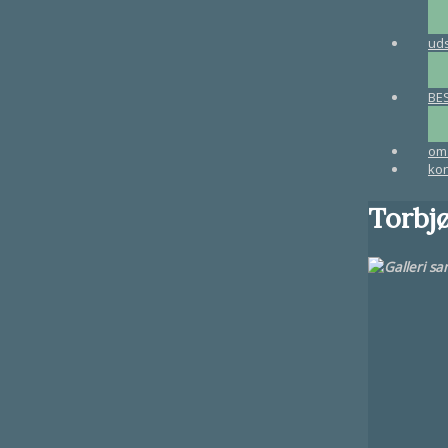
uds
BE
om 
kon
Torbj