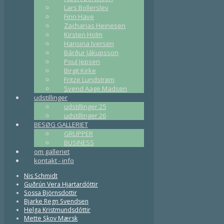
Lars Bollerslev
Finn Have
Zacharias Heinesen
Kirsten Holm
Hansina Iversen
Bárður Jákupsson
Poul Jepsen
Birgit Kirke
Fritze Lundstrøm
Svend Aage Madsen
udstillinger
udstillinger 25
udstillinger 26
BESØG GALLERIET
GRUPPER
BUSINESS
om galleriet
kontakt - info
Nis Schmidt
Guðrún Vera Hjartardóttir
Sossa Björnsdottir
Bjarke Regn Svendsen
Helga Kristmundsdóttir
Mette Skov Mærsk