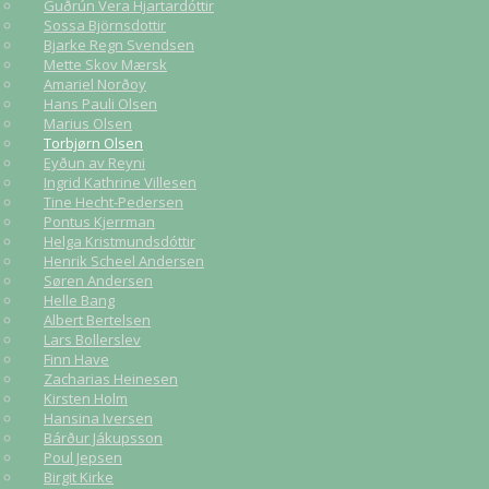
Guðrún Vera Hjartardóttir
Sossa Björnsdottir
Bjarke Regn Svendsen
Mette Skov Mærsk
Amariel Norðoy
Hans Pauli Olsen
Marius Olsen
Torbjørn Olsen
Eyðun av Reyni
Ingrid Kathrine Villesen
Tine Hecht-Pedersen
Pontus Kjerrman
Helga Kristmundsdóttir
Henrik Scheel Andersen
Søren Andersen
Helle Bang
Albert Bertelsen
Lars Bollerslev
Finn Have
Zacharias Heinesen
Kirsten Holm
Hansina Iversen
Bárður Jákupsson
Poul Jepsen
Birgit Kirke