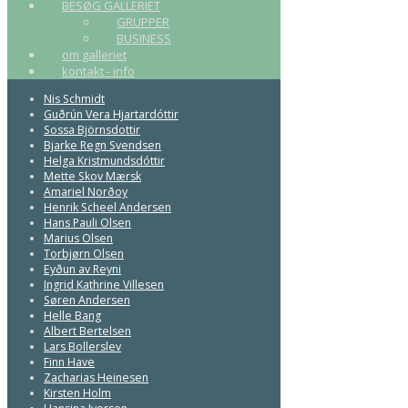
BESØG GALLERIET
GRUPPER
BUSINESS
om galleriet
kontakt - info
Nis Schmidt
Guðrún Vera Hjartardóttir
Sossa Björnsdottir
Bjarke Regn Svendsen
Helga Kristmundsdóttir
Mette Skov Mærsk
Amariel Norðoy
Henrik Scheel Andersen
Hans Pauli Olsen
Marius Olsen
Torbjørn Olsen
Eyðun av Reyni
Ingrid Kathrine Villesen
Søren Andersen
Helle Bang
Albert Bertelsen
Lars Bollerslev
Finn Have
Zacharias Heinesen
Kirsten Holm