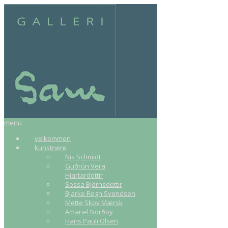
menu
velkommen
kunstnere
Nis Schmidt
Guðrún Vera
Hjartardóttir
Sossa Björnsdottir
Bjarke Regn Svendsen
Mette Skov Mærsk
Amariel Norðoy
Hans Pauli Olsen