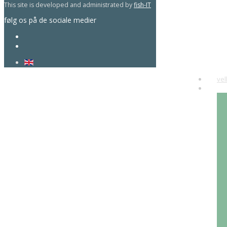
This site is developed and administrated by
fish-IT
følg os på de sociale medier
ve
ku