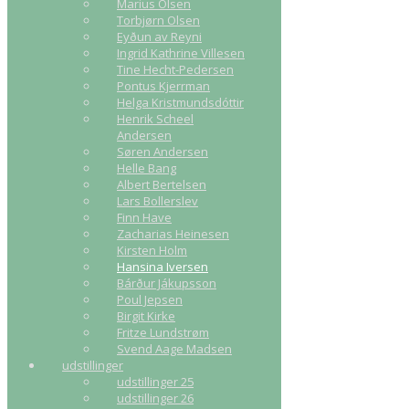
Marius Olsen
Torbjørn Olsen
Eyðun av Reyni
Ingrid Kathrine Villesen
Tine Hecht-Pedersen
Pontus Kjerrman
Helga Kristmundsdóttir
Henrik Scheel
Andersen
Søren Andersen
Helle Bang
Albert Bertelsen
Lars Bollerslev
Finn Have
Zacharias Heinesen
Kirsten Holm
Hansina Iversen
Bárður Jákupsson
Poul Jepsen
Birgit Kirke
Fritze Lundstrøm
Svend Aage Madsen
udstillinger
udstillinger 25
udstillinger 26