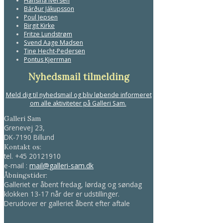
Hansina Iversen
Bárður Jákupsson
Poul Jepsen
Birgit Kirke
Fritze Lundstrøm
Svend Aage Madsen
Tine Hecht-Pedersen
Pontus Kjerrman
Nyhedsmail tilmelding
Meld dig til nyhedsmail og bliv løbende informeret
om alle aktiviteter på Galleri Sam.
Galleri Sam
Grenevej 23,
DK-7190 Billund
Kontakt os:
tel.
+45 20121910
e-mail :
mail@galleri-sam.dk
Åbningstider:
Galleriet er åbent fredag, lørdag og søndag
klokken 13-17 når der er udstillinger.
Derudover er galleriet åbent efter aftale