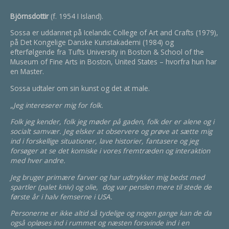
Björnsdottir
(f. 1954 I Island).
Sossa er uddannet på Icelandic College of Art and Crafts (1979),
på Det Kongelige Danske Kunstakademi (1984) og
efterfølgende fra Tufts University in Boston & School of the
Museum of Fine Arts in Boston, United States – hvorfra hun har
en Master.
Sossa udtaler om sin kunst og det at male.
„Jeg intereserer mig for folk.
Folk jeg kender, folk jeg møder på gaden, folk der er alene og i
socialt samvær. Jeg elsker at observere og prøve at sætte mig
ind i forskellige situationer, lave historier, fantasere og jeg
forsøger at se det komiske i vores fremtræden og interaktion
med hver andre.
Jeg bruger primære farver og har udtrykker mig bedst med
spartler (palet kniv) og olie, dog var penslen mere til stede de
første år i halv femserne i USA.
Personerne er ikke altid så tydelige og nogen gange kan de da
også opløses ind i rummet og næsten forsvinde ind i en