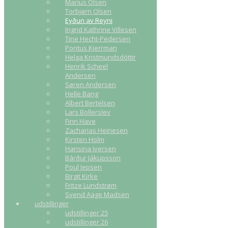
Marius Olsen
Torbjørn Olsen
Eyðun av Reyni
Ingrid Kathrine Villesen
Tine Hecht-Pedersen
Pontus Kjerrman
Helga Kristmundsdóttir
Henrik Scheel
Andersen
Søren Andersen
Helle Bang
Albert Bertelsen
Lars Bollerslev
Finn Have
Zacharias Heinesen
Kirsten Holm
Hansina Iversen
Bárður Jákupsson
Poul Jepsen
Birgit Kirke
Fritze Lundstrøm
Svend Aage Madsen
udstillinger
udstillinger 25
udstillinger 26