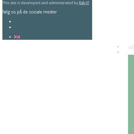
This site is developed and administrated by
fish-IT
følg os på de sociale medier
ve
ku