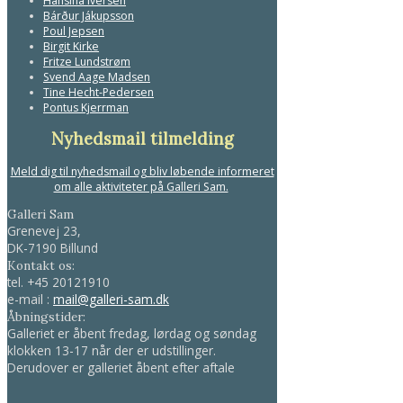
Hansina Iversen
Bárður Jákupsson
Poul Jepsen
Birgit Kirke
Fritze Lundstrøm
Svend Aage Madsen
Tine Hecht-Pedersen
Pontus Kjerrman
Nyhedsmail tilmelding
Meld dig til nyhedsmail og bliv løbende informeret
om alle aktiviteter på Galleri Sam.
Galleri Sam
Grenevej 23,
DK-7190 Billund
Kontakt os:
tel.
+45 20121910
e-mail :
mail@galleri-sam.dk
Åbningstider:
Galleriet er åbent fredag, lørdag og søndag
klokken 13-17 når der er udstillinger.
Derudover er galleriet åbent efter aftale