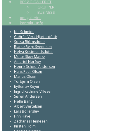
BESØG GALLERIET
GRUPPER
BUSINESS
om galleriet
kontakt - info
Nis Schmidt
Guðrún Vera Hjartardóttir
Sossa Björnsdottir
Bjarke Regn Svendsen
Helga Kristmundsdóttir
Mette Skov Mærsk
Amariel Norðoy
Henrik Scheel Andersen
Hans Pauli Olsen
Marius Olsen
Torbjørn Olsen
Eyðun av Reyni
Ingrid Kathrine Villesen
Søren Andersen
Helle Bang
Albert Bertelsen
Lars Bollerslev
Finn Have
Zacharias Heinesen
Kirsten Holm