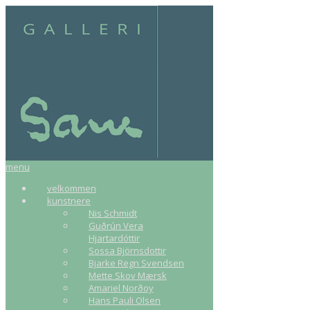
menu
velkommen
kunstnere
Nis Schmidt
Guðrún Vera
Hjartardóttir
Sossa Björnsdottir
Bjarke Regn Svendsen
Mette Skov Mærsk
Amariel Norðoy
Hans Pauli Olsen