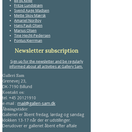
Birgit Kirke
Fritze Lundstrøm
Svend Aage Madsen
Mette Skov Mærsk
Amariel Norðoy
Hans Pauli Olsen
Marius Olsen
Tine Hecht-Pedersen
Pontus Kjerrman
Newsletter subscription
Sign up for the newsletter and be regularly
informed about all activities at Gallery Sam.
Galleri Sam
Grenevej 23,
DK-7190 Billund
Kontakt os:
tel.
+45 20121910
e-mail :
mail@galleri-sam.dk
Åbningstider:
Galleriet er åbent fredag, lørdag og søndag
klokken 13-17 når der er udstillinger.
Derudover er galleriet åbent efter aftale