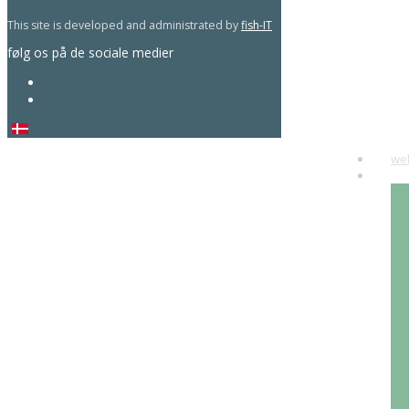
This site is developed and administrated by
fish-IT
følg os på de sociale medier
we
art