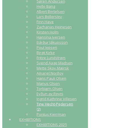
Søren Andersen
Helle Bang
Albert Bertelsen
Lars Bollerslev
Finn Have
Zacharias Heinesen
Kirsten Holm
Hansina Iversen
Bárður Jákupsson
Poul Jepsen
Birgit Kirke
Fritze Lundstrøm
Svend Aage Madsen
Mette Skov Mærsk
Amariel Norðoy
Hans Pauli Olsen
Marius Olsen
Torbjørn Olsen
Eyðun av Reyni
Ingrid Kathrine Villesen
Tine Hecht-Pedersen
(2)
Pontus Kjerrman
EXHIBITIONS
EXHIBITIONS 2025