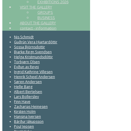
EXHIBITIONS 2026
VISIT THE GALLERY
GROUPS
BUSINESS
ABOUT THE GALLERY
contact - information
Nis Schmidt
Guðrún Vera Hjartardóttir
Sossa Björnsdottir
Bjarke Regn Svendsen
Helga Kristmundsdóttir
Torbjørn Olsen
Eyðun av Reyni
Ingrid Kathrine Villesen
Henrik Scheel Andersen
Søren Andersen
Helle Bang
Albert Bertelsen
Lars Bollerslev
Finn Have
Zacharias Heinesen
Kirsten Holm
Hansina Iversen
Bárður Jákupsson
Poul Jepsen