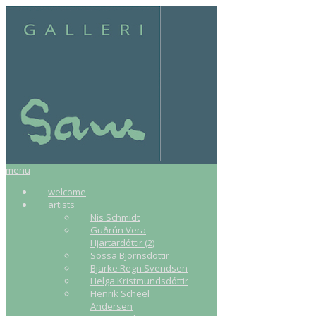
menu
welcome
artists
Nis Schmidt
Guðrún Vera
Hjartardóttir (2)
Sossa Björnsdottir
Bjarke Regn Svendsen
Helga Kristmundsdóttir
Henrik Scheel
Andersen